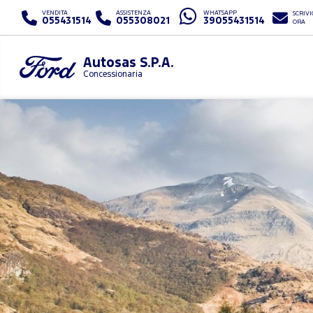
VENDITA
ASSISTENZA
WHATSAPP
SCRIVI
055431514
055308021
39055431514
ORA
Autosas S.P.A.
Concessionaria