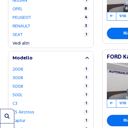
NISSAN
1
OPEL
8
1/10
PEUGEOT
4
RENAULT
3
Ri
SEAT
1
Vedi altri
FORD Ka
Modello
2008
1
3008
1
5008
1
500L
1
1/10
C3
1
C5 Aircross
1
Ri
Captur
1