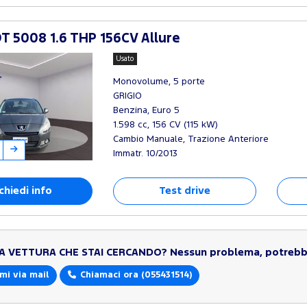
 5008 1.6 THP 156CV Allure
Usato
Monovolume, 5 porte
GRIGIO
Benzina, Euro 5
1.598 cc, 156 CV (115 kW)
Cambio Manuale, Trazione Anteriore
Immatr. 10/2013
chiedi info
Test drive
LA VETTURA CHE STAI CERCANDO?
Nessun problema, potrebbe
mi via mail
Chiamaci ora
(055431514)