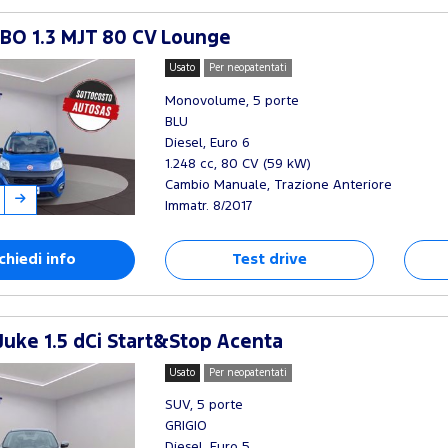
BO 1.3 MJT 80 CV Lounge
Usato
Per neopatentati
Monovolume, 5 porte
BLU
Diesel, Euro 6
1.248 cc, 80 CV (59 kW)
Cambio Manuale, Trazione Anteriore
Immatr. 8/2017
chiedi info
Test drive
Juke 1.5 dCi Start&Stop Acenta
Usato
Per neopatentati
SUV, 5 porte
GRIGIO
Diesel, Euro 5