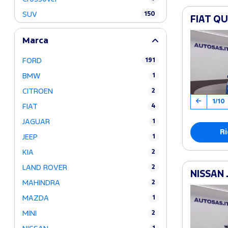
SUV
150
FIAT QU
Marca
FORD
191
BMW
1
CITROEN
2
1/10
FIAT
4
JAGUAR
1
Ri
JEEP
1
KIA
2
LAND ROVER
2
NISSAN 
MAHINDRA
2
MAZDA
1
MINI
2