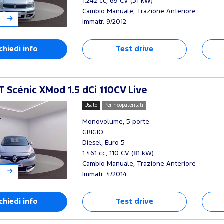
1.242 cc, 69 CV (51 kW)
Cambio Manuale, Trazione Anteriore
Immatr. 9/2012
chiedi info
Test drive
 Scénic XMod 1.5 dCi 110CV Live
Usato
Per neopatentati
Monovolume, 5 porte
GRIGIO
Diesel, Euro 5
1.461 cc, 110 CV (81 kW)
Cambio Manuale, Trazione Anteriore
Immatr. 4/2014
chiedi info
Test drive