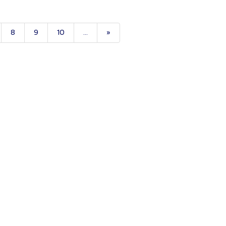
8
9
10
...
»