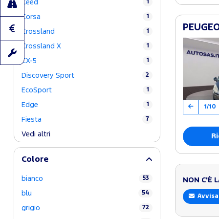
Ceed
1
Corsa
1
PEUGEOT
Crossland
1
Crossland X
1
CX-5
1
Discovery Sport
2
EcoSport
1
Edge
1
1/10
Fiesta
7
Vedi altri
Ri
Colore
bianco
53
NON C'È 
blu
54
Avvisa
grigio
72