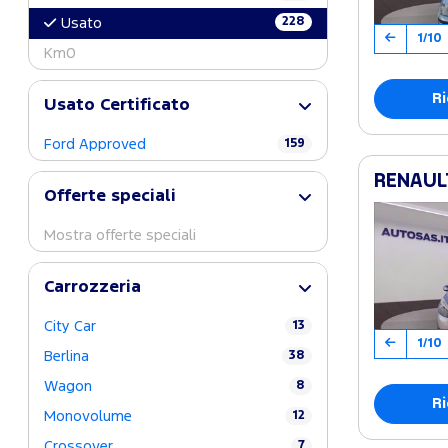
228
Usato
1/10
Km0
Ri
Usato Certificato
Ford Approved
159
RENAULT
Offerte speciali
Mostra offerte speciali
Carrozzeria
City Car
13
1/10
Berlina
38
Wagon
8
Ri
Monovolume
12
Crossover
7