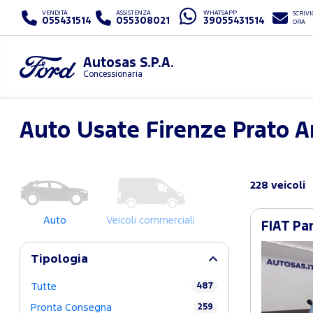
VENDITA
ASSISTENZA
WHATSAPP
SCRIVI
055431514
055308021
39055431514
ORA
Autosas S.P.A.
Concessionaria
Auto Usate Firenze Prato 
228 veicoli
Auto
Veicoli commerciali
FIAT Pan
Tipologia
Tutte
487
Pronta Consegna
259