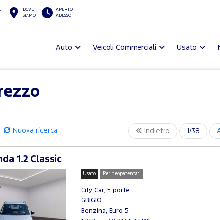
CI
DOVE
APERTO
SIAMO
ADESSO
Auto
Veicoli Commerciali
Usato
Arezzo
Nuova ricerca
Indietro
1/38
da 1.2 Classic
Usato
Per neopatentati
City Car, 5 porte
GRIGIO
Benzina, Euro 5