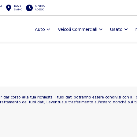
CI
DOVE
APERTO
SIAMO
ADESSO
Auto
Veicoli Commerciali
Usato
per dar corso alla tua richiesta. I tuoi dati potranno essere condivisi con il 
rattamento dei tuoi dati, l'eventuale trasferimento all'estero nonchè sui tuoi