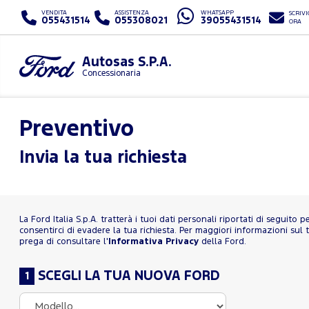
VENDITA
ASSISTENZA
WHATSAPP
SCRIVI
055431514
055308021
39055431514
ORA
Autosas S.P.A.
Concessionaria
Preventivo
Invia la tua richiesta
La Ford Italia S.p.A. tratterà i tuoi dati personali riportati di seguito 
consentirci di evadere la tua richiesta. Per maggiori informazioni sul t
prega di consultare l'
Informativa Privacy
della Ford.
SCEGLI LA TUA NUOVA FORD