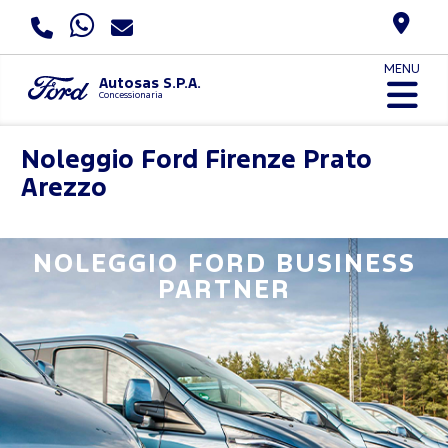
MENU
Autosas S.P.A.
Concessionaria
Noleggio Ford
Firenze Prato
Arezzo
NOLEGGIO FORD BUSINESS
PARTNER