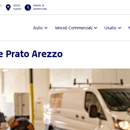
CI
DOVE
ORARI DI
SIAMO
APERTURA
Auto
Veicoli Commerciali
Usato
e Prato Arezzo