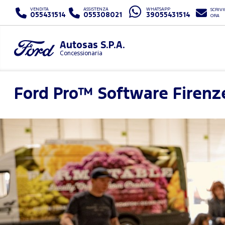
VENDITA
ASSISTENZA
WHATSAPP
SCRIVI
055431514
055308021
39055431514
ORA
Autosas S.P.A.
Concessionaria
Ford Pro™ Software
Firenz