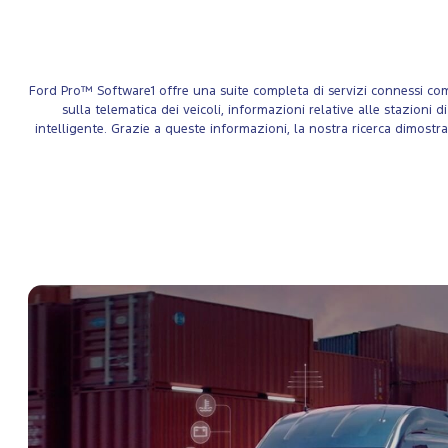
Ford Pro™ Software1 offre una suite completa di servizi connessi come t
sulla telematica dei veicoli, informazioni relative alle stazioni
intelligente. Grazie a queste informazioni, la nostra ricerca dimostr