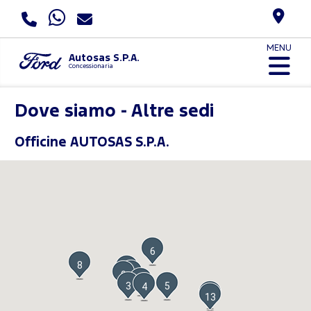
MENU
Autosas S.P.A.
Concessionaria
Dove siamo - Altre sedi
Officine AUTOSAS S.P.A.
6
8
2
7
9
1
3
5
4
11
13