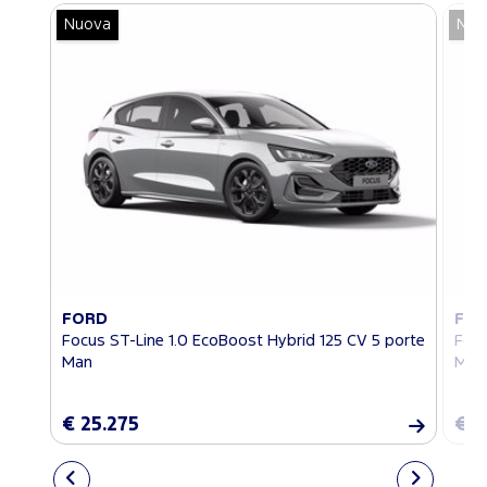
Nuova
Nuo
FORD
FO
Focus ST-Line 1.0 EcoBoost Hybrid 125 CV 5 porte
Focu
Man
Man
€ 25.275
€ 2