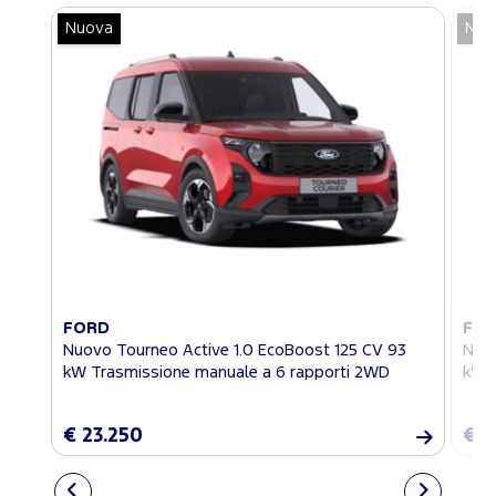
Nuova
Nuo
FORD
FO
Nuovo Tourneo Active 1.0 EcoBoost 125 CV 93
Nuov
kW Trasmissione manuale a 6 rapporti 2WD
kW T
€ 23.250
€ 2