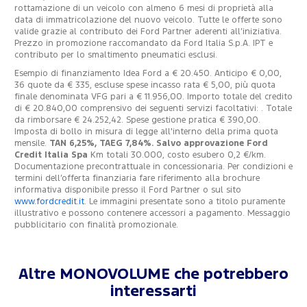
rottamazione di un veicolo con almeno 6 mesi di proprietà alla
data di immatricolazione del nuovo veicolo. Tutte le offerte sono
valide grazie al contributo dei Ford Partner aderenti all’iniziativa.
Prezzo in promozione raccomandato da Ford Italia S.p.A. IPT e
contributo per lo smaltimento pneumatici esclusi.
Esempio di finanziamento Idea Ford a € 20.450. Anticipo € 0,00,
36 quote da € 335, escluse spese incasso rata € 5,00, più quota
finale denominata VFG pari a € 11.956,00. Importo totale del credito
di € 20.840,00 comprensivo dei seguenti servizi facoltativi: . Totale
da rimborsare € 24.252,42. Spese gestione pratica € 390,00.
Imposta di bollo in misura di legge all'interno della prima quota
mensile.
TAN 6,25%, TAEG 7,84%. Salvo approvazione Ford
Credit Italia Spa
Km totali 30.000, costo esubero 0,2 €/km.
Documentazione precontrattuale in concessionaria. Per condizioni e
termini dell’offerta finanziaria fare riferimento alla brochure
informativa disponibile presso il Ford Partner o sul sito
www.fordcredit.it
. Le immagini presentate sono a titolo puramente
illustrativo e possono contenere accessori a pagamento. Messaggio
pubblicitario con finalità promozionale.
Altre MONOVOLUME che potrebbero
interessarti