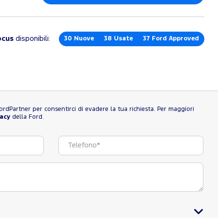
ocus
disponibili:
30
Nuove
38
Usate
37
Ford Approved
l FordPartner per consentirci di evadere la tua richiesta. Per maggiori
vacy
della Ford.