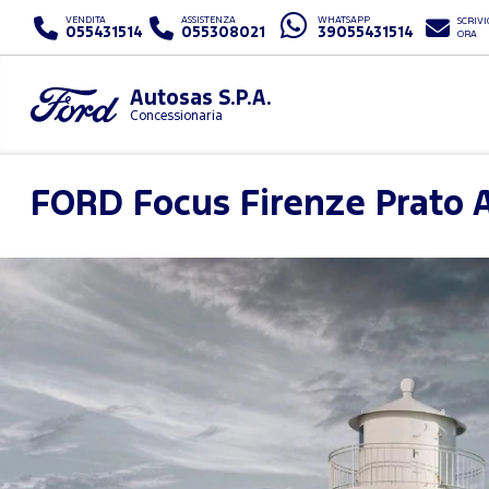
VENDITA
ASSISTENZA
WHATSAPP
SCRIVI
055431514
055308021
39055431514
ORA
Autosas S.P.A.
Concessionaria
FORD
Focus Firenze Prato 