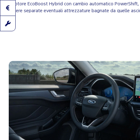
motore EcoBoost Hybrid con cambio automatico PowerShift, pro
tenere separate eventuali attrezzature bagnate da quelle asciutt