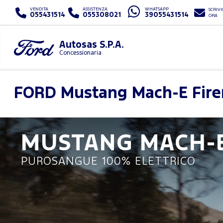
VENDITA
ASSISTENZA
WHATSAPP
SCRIVI
055431514
055308021
39055431514
ORA
Autosas S.P.A.
Concessionaria
FORD
Mustang Mach-E Fire
MUSTANG MACH-
PUROSANGUE 100% ELETTRICO