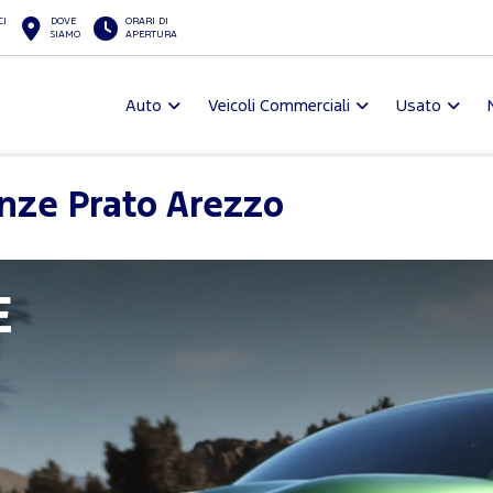
CI
DOVE
ORARI DI
SIAMO
APERTURA
Auto
Veicoli Commerciali
Usato
nze Prato Arezzo
E