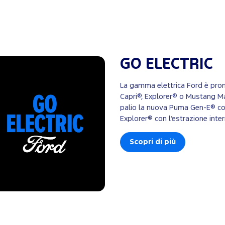
GO ELECTRIC
La gamma elettrica Ford è pron
Capri®, Explorer® o Mustang M
palio la nuova Puma Gen-E® co
Explorer® con l’estrazione inte
Scopri di più