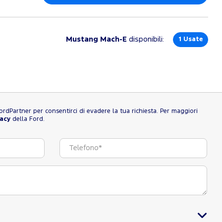
Mustang Mach-E
disponibili:
1
Usate
l FordPartner per consentirci di evadere la tua richiesta. Per maggiori
vacy
della Ford.