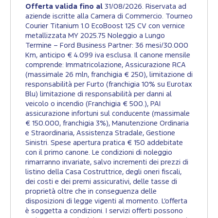
Offerta valida fino al
31/08/2026. Riservata ad
aziende iscritte alla Camera di Commercio. Tourneo
Courier Titanium 1.0 EcoBoost 125 CV con vernice
metallizzata MY 2025.75 Noleggio a Lungo
Termine – Ford Business Partner: 36 mesi/30.000
Km, anticipo € 4.099 iva esclusa. Il canone mensile
comprende: Immatricolazione, Assicurazione RCA
(massimale 26 mln, franchigia € 250), limitazione di
responsabilità per Furto (franchigia 10% su Eurotax
Blu) limitazione di responsabilità per danni al
veicolo o incendio (Franchigia € 500.), PAI
assicurazione infortuni sul conducente (massimale
€ 150.000, franchigia 3%), Manutenzione Ordinaria
e Straordinaria, Assistenza Stradale, Gestione
Sinistri. Spese apertura pratica € 150 addebitate
con il primo canone. Le condizioni di noleggio
rimarranno invariate, salvo incrementi dei prezzi di
listino della Casa Costruttrice, degli oneri fiscali,
dei costi e dei premi assicurativi, delle tasse di
proprietà oltre che in conseguenza delle
disposizioni di legge vigenti al momento. L’offerta
è soggetta a condizioni. I servizi offerti possono