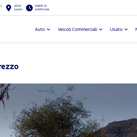
CI
DOVE
ORARI DI
SIAMO
APERTURA
Auto
Veicoli Commerciali
Usato
rezzo