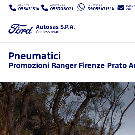
VENDITA
ASSISTENZA
WHATSAPP
SCRIVI
055431514
055308021
39055431514
ORA
Autosas S.P.A.
Concessionaria
Pneumatici
Promozioni
Ranger Firenze Prato A