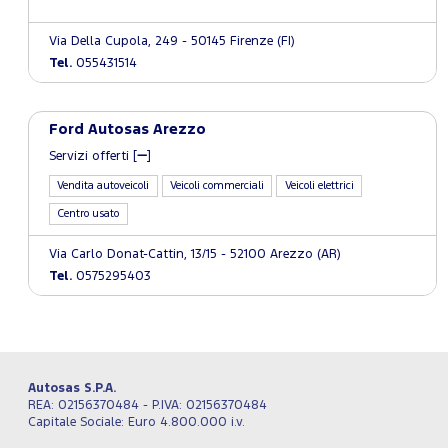
Via Della Cupola, 249 - 50145 Firenze (FI)
Tel.
055431514
Ford Autosas Arezzo
Servizi offerti [
]
Vendita autoveicoli
Veicoli commerciali
Veicoli elettrici
Centro usato
Via Carlo Donat-Cattin, 13/15 - 52100 Arezzo (AR)
Tel.
0575295403
Autosas S.P.A.
REA: 02156370484 - P.IVA: 02156370484
Capitale Sociale: Euro 4.800.000 i.v.