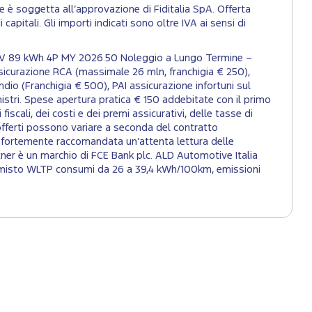
e è soggetta all’approvazione di Fiditalia SpA. Offerta
capitali. Gli importi indicati sono oltre IVA ai sensi di
184CV 89 kWh 4P MY 2026.50 Noleggio a Lungo Termine –
sicurazione RCA (massimale 26 mln, franchigia € 250),
ndio (Franchigia € 500), PAI assicurazione infortuni sul
stri. Spese apertura pratica € 150 addebitate con il primo
iscali, dei costi e dei premi assicurativi, delle tasse di
 offerti possono variare a seconda del contratto
ne è fortemente raccomandata un’attenta lettura delle
tner è un marchio di FCE Bank plc. ALD Automotive Italia
lo misto WLTP consumi da 26 a 39,4 kWh/100km, emissioni