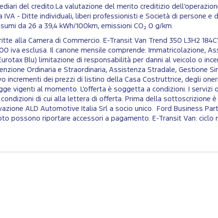
iari del credito.La valutazione del merito creditizio dell’operazion
IVA - Ditte individuali, liberi professionisti e Società di persone e di 
onsumi da 26 a 39,4 kWh/100km, emissioni CO₂ 0 g/km.​
iscritte alla Camera di Commercio. E-Transit Van Trend 350 L3H2 
00 iva esclusa. Il canone mensile comprende: Immatricolazione, As
urotax Blu) limitazione di responsabilità per danni al veicolo o ince
zione Ordinaria e Straordinaria, Assistenza Stradale, Gestione Sini
 incrementi dei prezzi di listino della Casa Costruttrice, degli oneri f
gge vigenti al momento. L’offerta è soggetta a condizioni. I servizi
le condizioni di cui alla lettera di offerta. Prima della sottoscrizio
vazione ALD Automotive Italia Srl a socio unico. Ford Business Par
n foto possono riportare accessori a pagamento. E-Transit Van: cic