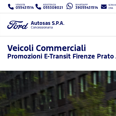
VENDITA
ASSISTENZA
WHATSAPP
SCRIVI
055431514
055308021
39055431514
ORA
Autosas S.P.A.
Concessionaria
Veicoli Commerciali
Promozioni
E-Transit Firenze Prato