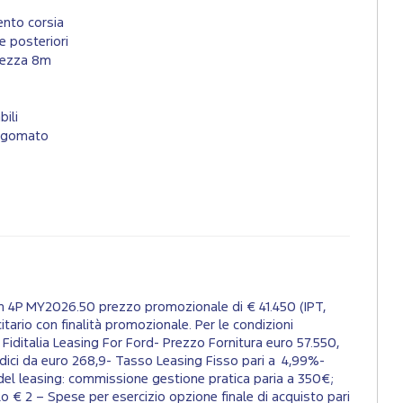
nto corsia
e posteriori
ghezza 8m
bili
sagomato
Wh 4P MY2026.50 prezzo promozionale di € 41.450 (IPT,
itario con finalità promozionale. Per le condizioni
o Fiditalia Leasing For Ford- Prezzo Fornitura euro 57.550,
dici da euro 268,9- Tasso Leasing Fisso pari a 4,99%-
del leasing: commissione gestione pratica paria a 350€;
o € 2 – Spese per esercizio opzione finale di acquisto pari