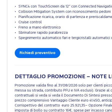
SYNC4 con TouchScreen da 12’’ con Connected Navigat
Collision Mitigation System con riconoscimento pedoni
Pianificazione ricarica, orario di partenza e preriscalda
Cruise control
Freno a mano elettronico
Sbrinatore rapido parabrezza
Spegnimento automatico fari e tergicristalli automatici
Richiedi preventivo
DETTAGLIO PROMOZIONE – NOTE L
Promozione valida fino al 31/08/2026 solo per clienti pi
messa su strada, contributo PFU e IVA esclusi). Grazie al c
contrattuali si veda si veda il Documento Di Sintesi presso
prezzo comprensivo Vantaggio Cliente euro 41.450, antici
Corrispettivo del contratto euro 25.921,35– Opzione Fina
imposta di bollo su contratto 16€; spese per incasso canon