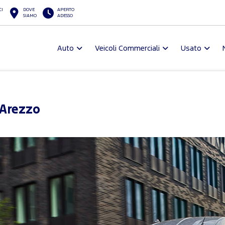
CI
DOVE
APERTO
SIAMO
ADESSO
Auto
Veicoli Commerciali
Usato
 Arezzo