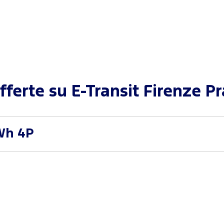
offerte su
E-Transit Firenze P
Wh 4P