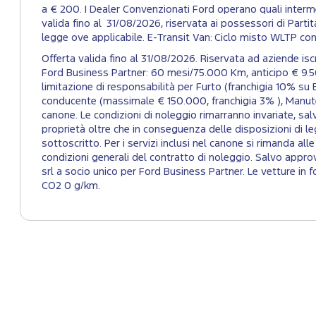
a € 200. I Dealer Convenzionati Ford operano quali intermed
valida fino al 31/08/2026, riservata ai possessori di Partita 
legge ove applicabile. E-Transit Van: Ciclo misto WLTP c
Offerta valida fino al 31/08/2026. Riservata ad aziende 
Ford Business Partner: 60 mesi/75.000 Km, anticipo € 9.5
limitazione di responsabilità per Furto (franchigia 10% su E
conducente (massimale € 150.000, franchigia 3% ), Manuten
canone. Le condizioni di noleggio rimarranno invariate, salvo
proprietà oltre che in conseguenza delle disposizioni di le
sottoscritto. Per i servizi inclusi nel canone si rimanda al
condizioni generali del contratto di noleggio. Salvo appro
srl a socio unico per Ford Business Partner. Le vetture i
CO2 0 g/km.