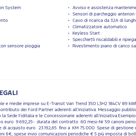
ion System
Avviso e assistenza mantenime
Sensori di parcheggio anteriori 
mento
Cavo di ricarica da 32A di lun
Climatizzatore automatico
Keyless Start
Specchietti riscaldabili e ripiega
 con sensore pioggia
Rivestimento piano di carico 
EGALI
ccole e medie imprese su E-Transit Van Trend 350 L3H2 184CV 89 k
ontributo dei Ford Partner aderenti all’iniziativa. Messaggio pubblic
 la Sede Fiditalia e le Concessionarie aderenti all’iniziativa.Esempi
po euro 9.692,25- durata del contratto 60 mesi-Nr 59 canoni perio
le di acquisto euro 23.192,65 fino a KM 75.000 Spese di gestione 
i 6€; spese invio comunicazioni periodiche € 5 più imposta di boll