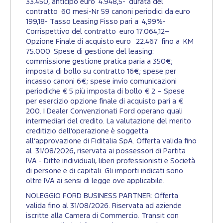
33.450, anticipo euro 4.948,5- durata del
contratto 60 mesi-Nr 59 canoni periodici da euro
199,18- Tasso Leasing Fisso pari a 4,99%-
Corrispettivo del contratto euro 17.064,12–
Opzione Finale di acquisto euro 22.467 fino a KM
75.000 Spese di gestione del leasing:
commissione gestione pratica paria a 350€;
imposta di bollo su contratto 16€; spese per
incasso canoni 6€; spese invio comunicazioni
periodiche € 5 più imposta di bollo € 2 – Spese
per esercizio opzione finale di acquisto pari a €
200. I Dealer Convenzionati Ford operano quali
intermediari del credito. La valutazione del merito
creditizio dell’operazione è soggetta
all’approvazione di Fiditalia SpA. Offerta valida fino
al 31/08/2026, riservata ai possessori di Partita
IVA - Ditte individuali, liberi professionisti e Società
di persone e di capitali. Gli importi indicati sono
oltre IVA ai sensi di legge ove applicabile.
NOLEGGIO FORD BUSINESS PARTNER: Offerta
valida fino al 31/08/2026. Riservata ad aziende
iscritte alla Camera di Commercio. Transit con