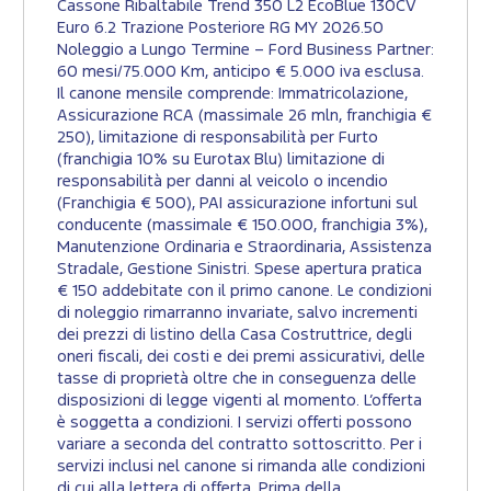
Cassone Ribaltabile Trend 350 L2 EcoBlue 130CV
Euro 6.2 Trazione Posteriore RG MY 2026.50
Noleggio a Lungo Termine – Ford Business Partner:
60 mesi/75.000 Km, anticipo € 5.000 iva esclusa.
Il canone mensile comprende: Immatricolazione,
Assicurazione RCA (massimale 26 mln, franchigia €
250), limitazione di responsabilità per Furto
(franchigia 10% su Eurotax Blu) limitazione di
responsabilità per danni al veicolo o incendio
(Franchigia € 500), PAI assicurazione infortuni sul
conducente (massimale € 150.000, franchigia 3%),
Manutenzione Ordinaria e Straordinaria, Assistenza
Stradale, Gestione Sinistri. Spese apertura pratica
€ 150 addebitate con il primo canone. Le condizioni
di noleggio rimarranno invariate, salvo incrementi
dei prezzi di listino della Casa Costruttrice, degli
oneri fiscali, dei costi e dei premi assicurativi, delle
tasse di proprietà oltre che in conseguenza delle
disposizioni di legge vigenti al momento. L’offerta
è soggetta a condizioni. I servizi offerti possono
variare a seconda del contratto sottoscritto. Per i
servizi inclusi nel canone si rimanda alle condizioni
di cui alla lettera di offerta. Prima della