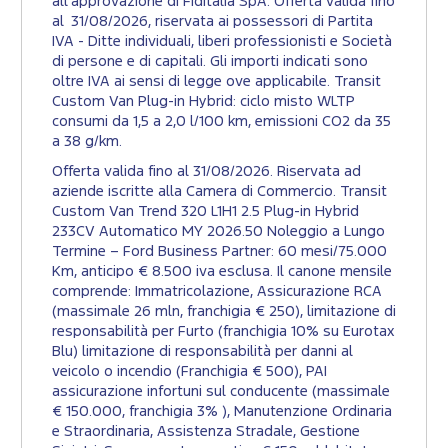
all’approvazione di Fiditalia SpA. Offerta valida fino
al 31/08/2026, riservata ai possessori di Partita
IVA - Ditte individuali, liberi professionisti e Società
di persone e di capitali. Gli importi indicati sono
oltre IVA ai sensi di legge ove applicabile. Transit
Custom Van Plug-in Hybrid: ciclo misto WLTP
consumi da 1,5 a 2,0 l/100 km, emissioni CO2 da 35
a 38 g/km.​
Offerta valida fino al 31/08/2026. Riservata ad
aziende iscritte alla Camera di Commercio. Transit
Custom Van Trend 320 L1H1 2.5 Plug-in Hybrid
233CV Automatico MY 2026.50 Noleggio a Lungo
Termine – Ford Business Partner: 60 mesi/75.000
Km, anticipo € 8.500 iva esclusa. Il canone mensile
comprende: Immatricolazione, Assicurazione RCA
(massimale 26 mln, franchigia € 250), limitazione di
responsabilità per Furto (franchigia 10% su Eurotax
Blu) limitazione di responsabilità per danni al
veicolo o incendio (Franchigia € 500), PAI
assicurazione infortuni sul conducente (massimale
€ 150.000, franchigia 3% ), Manutenzione Ordinaria
e Straordinaria, Assistenza Stradale, Gestione