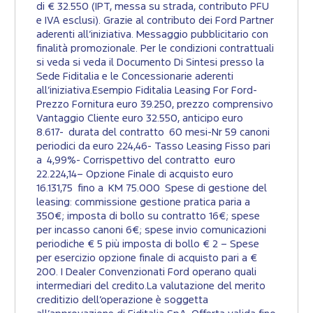
di € 32.550 (IPT, messa su strada, contributo PFU
e IVA esclusi). Grazie al contributo dei Ford Partner
aderenti all’iniziativa. Messaggio pubblicitario con
finalità promozionale. Per le condizioni contrattuali
si veda si veda il Documento Di Sintesi presso la
Sede Fiditalia e le Concessionarie aderenti
all’iniziativa.Esempio Fiditalia Leasing For Ford-
Prezzo Fornitura euro 39.250, prezzo comprensivo
Vantaggio Cliente euro 32.550, anticipo euro
8.617- durata del contratto 60 mesi-Nr 59 canoni
periodici da euro 224,46- Tasso Leasing Fisso pari
a 4,99%- Corrispettivo del contratto euro
22.224,14– Opzione Finale di acquisto euro
16.131,75 fino a KM 75.000 Spese di gestione del
leasing: commissione gestione pratica paria a
350€; imposta di bollo su contratto 16€; spese
per incasso canoni 6€; spese invio comunicazioni
periodiche € 5 più imposta di bollo € 2 – Spese
per esercizio opzione finale di acquisto pari a €
200. I Dealer Convenzionati Ford operano quali
intermediari del credito.La valutazione del merito
creditizio dell’operazione è soggetta