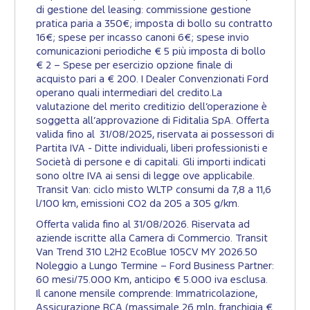
di gestione del leasing: commissione gestione
pratica paria a 350€; imposta di bollo su contratto
16€; spese per incasso canoni 6€; spese invio
comunicazioni periodiche € 5 più imposta di bollo
€ 2 – Spese per esercizio opzione finale di
acquisto pari a € 200. I Dealer Convenzionati Ford
operano quali intermediari del credito.La
valutazione del merito creditizio dell’operazione è
soggetta all’approvazione di Fiditalia SpA. Offerta
valida fino al 31/08/2025, riservata ai possessori di
Partita IVA - Ditte individuali, liberi professionisti e
Società di persone e di capitali. Gli importi indicati
sono oltre IVA ai sensi di legge ove applicabile.
Transit Van: ciclo misto WLTP consumi da 7,8 a 11,6
l/100 km, emissioni CO2 da 205 a 305 g/km.​
Offerta valida fino al 31/08/2026. Riservata ad
aziende iscritte alla Camera di Commercio. Transit
Van Trend 310 L2H2 EcoBlue 105CV MY 2026.50
Noleggio a Lungo Termine – Ford Business Partner:
60 mesi/75.000 Km, anticipo € 5.000 iva esclusa.
Il canone mensile comprende: Immatricolazione,
Assicurazione RCA (massimale 26 mln, franchigia €