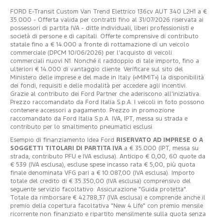
FORD E-Transit Custom Van Trend Elettrico 136cv AUT 340 L2H1 a €
35.000 - Offerta valida per contratti fino al 31/07/2026 riservata ai
possessori di partita IVA - ditte individuali, liberi professionisti e
società di persone e di capitali. Offerte comprensive di contributo
statale fino a € 14.000 a fronte di rottamazione di un veicolo
commerciale (DPCM 10/06/2026) per l’acquisto di veicoli
commerciali nuovi N1. Nonché il raddoppio di tale importo, fino a
ulteriori € 14.000 di vantaggio cliente. Verificare sul sito del
Ministero delle imprese e del made in Italy («MIMIT») la disponibilità
dei fondi, requisiti e delle modalità per accedere agli incentivi.
Grazie al contributo dei Ford Partner che aderiscono all’iniziativa.
Prezzo raccomandato da Ford Italia S.p.A. I veicoli in foto possono
contenere accessori a pagamento. Prezzo in promozione
raccomandato da Ford Italia S.p.A. IVA, IPT, messa su strada e
contributo per lo smaltimento pneumatici esclusi.
Esempio di finanziamento Idea Ford
RISERVATO AD IMPRESE O A
SOGGETTI TITOLARI DI PARTITA IVA
a € 35.000 (IPT, messa su
strada, contributo PFU e IVA esclusa). Anticipo € 0,00, 60 quote da
€ 539 (IVA esclusa), escluse spese incasso rata € 5,00, più quota
finale denominata VFG pari a € 10.087,00 (IVA esclusa). Importo
totale del credito di € 35.350,00 (IVA esclusa) comprensivo del
seguente servizio facoltativo: Assicurazione "Guida protetta".
Totale da rimborsare € 42.788,37 (IVA esclusa) e comprende anche il
premio della copertura facoltativa "New 4 Life" con premio mensile
ricorrente non finanziato e ripartito mensilmente sulla quota senza