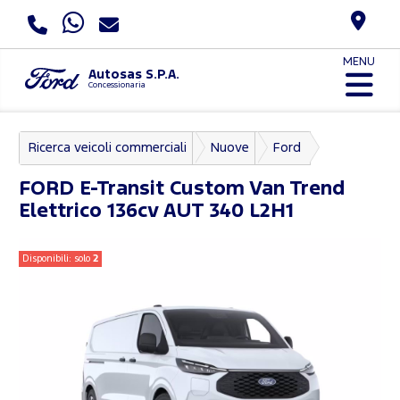
MENU
Autosas S.P.A.
Concessionaria
Ricerca veicoli commerciali
Nuove
Ford
E-Transit Custom
FORD
E-Transit Custom Van Trend
Elettrico 136cv AUT 340 L2H1
Disponibili: solo
2