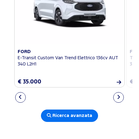
FORD
FO
E-Transit Custom Van Trend Elettrico 136cv AUT
Tran
340 L2H1
320 
€ 35.000
€ 3
Ricerca avanzata