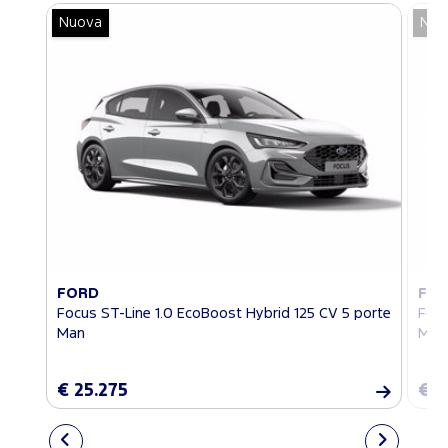
Nuova
Nuo
FORD
FO
Focus ST-Line 1.0 EcoBoost Hybrid 125 CV 5 porte
Focu
Man
Man
€ 25.275
€ 2